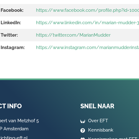
Facebook:
https://www.facebook.com/profile.php?id=10
LinkedIn:
https://www.linkedin.com/in/marian-mudder-
Twitter:
https://twitter.com/MarianMudder
Instagram:
https://www.instagram.com/marianmudderinst
T INFO
SNEL NAAR
pert van Metzhof 5
Over EFT
AP Amsterdam
Kennisbank
ichting-eft.nl