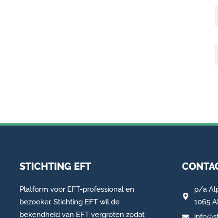
STICHTING EFT
CONTAC
Platform voor EFT-professional en
p/a
Al
bezoeker. Stichting EFT wil de
1065 
bekendheid van EFT vergroten zodat
info@st