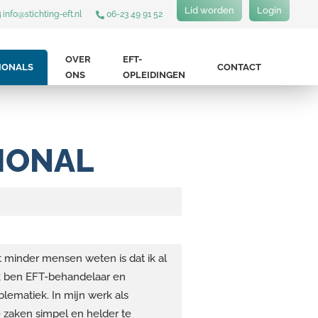
Lid worden
Login
info@stichting-eft.nl
06-23 49 91 52
OVER
EFT-
IONALS
CONTACT
ONS
OPLEIDINGEN
IONAL
t minder mensen weten is dat ik al
 Ik ben EFT-behandelaar en
blematiek. In mijn werk als
e zaken simpel en helder te