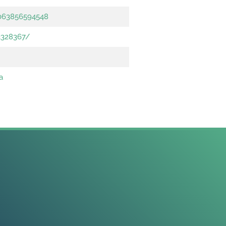
0063856594548
3328367/
a