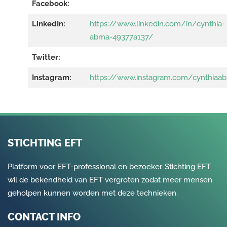
Facebook:
LinkedIn:
https://www.linkedin.com/in/cynthia-
abma-49377a137/
Twitter:
Instagram:
https://www.instagram.com/cynthiaa
STICHTING EFT
Platform voor EFT-professional en bezoeker. Stichting EFT
wil de bekendheid van EFT vergroten zodat meer mensen
geholpen kunnen worden met deze technieken.
CONTACT INFO