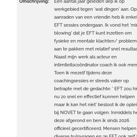
Omschrijving:
Een aantal jaar geleden liep ik op
werkgebied tegen 'wat dingen' aan. Op
aanraden van een vriendin heb ik enke
EFT sessies ondergaan. Ik vond het 'm
blowing' dat je EFT kunt inzetten om
fysieke en mentale klachten/ proble
aan te pakken met relatief snel resultaa
Naast mijn werk als acteur en
intimiteitscoördinator coach ik ook me
Toen ik mezelf tijdens deze
coachingsessies er steeds vaker op
betrapte met de gedachte: ' EFT zou hi
nu zo snel en effectief kunnen helpen
maar ik kan het niet' besloot ik de ople
bij NOVET te gaan volgen. Inmiddels he
deze afgerond en ben ik sinds 2026
officieel gecertificeerd. Mensen helpe
diverse hulpvragen en ze EFT ook zelf 