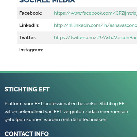
Facebook:
https://www.facebook.com/CPZijnwie
LinkedIn:
http://nl.linkedin.com/in/ashavasconc
Twitter:
https://twitter.com/#!/AshaVasconBad
Instagram:
STICHTING EFT
Platform voor EFT-professional en bezoeker. Stichting EFT
wil de bekendheid van EFT vergroten zodat meer mensen
geholpen kunnen worden met deze technieken.
CONTACT INFO