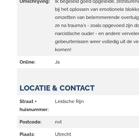
Omschrijving:
Ik begeleid goed opgeleide, zelfsture
bij het oplossen van emotionele blokk
omzetten van belemmerende overtuigi
ze na trauma's - zoals opgevoed zijn d
narcistische ouder - en andere vervel
gebeurtenissen weer volledig uit de v
komen!
Online:
Ja
LOCATIE & CONTACT
Straat +
Leidsche Rijn
huisnummer:
Postcode:
nvt
Plaats:
Utrecht