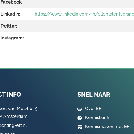
Facebook:
LinkedIn:
https://www.linkedin.com/in/ellentalentversne
Twitter:
Instagram:
T INFO
SNEL NAAR
pert van Metzhof 5
Over EFT
AP Amsterdam
Kennisbank
ichting-eft.nl
Kennismaken met EFT