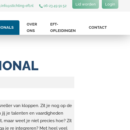
Lid worden
Login
info@stichting-eft.nl
06-23 49 91 52
OVER
EFT-
IONALS
CONTACT
ONS
OPLEIDINGEN
IONAL
neller van kloppen. Zit je nog op de
jij je talenten en vaardigheden
it, maar weet je niet precies hoe? Zit
ga je re integreren? Met heel veel